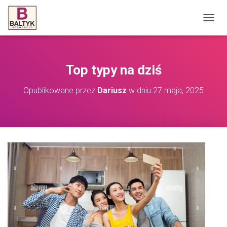
P
R
Z
E
Ł
Top typy na dziś
Ą
C
Opublikowane przez
Dariusz
w dniu
27 maja, 2025
Z
N
A
W
I
G
A
C
J
Ę