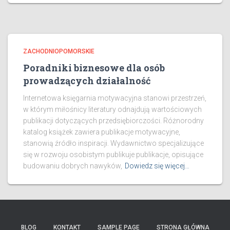
ZACHODNIOPOMORSKIE
Poradniki biznesowe dla osób
prowadzących działalność
Internetowa księgarnia motywacyjna stanowi przestrzeń,
w którym miłośnicy literatury odnajdują wartościowych
publikacji dotyczących przedsiębiorczości. Różnorodny
katalog książek zawiera publikacje motywacyjne,
stanowią źródło inspiracji. Wydawnictwo specjalizujące
się w rozwoju osobistym publikuje publikacje, opisujące
budowaniu dobrych nawyków,
Dowiedz się więcej…
BLOG
KONTAKT
SAMPLE PAGE
STRONA GŁÓWNA