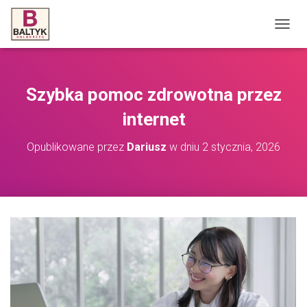
P
R
Z
E
Ł
Szybka pomoc zdrowotna przez
Ą
C
internet
Z
N
Opublikowane przez
Dariusz
w dniu
2 stycznia, 2026
A
W
I
G
A
C
J
Ę