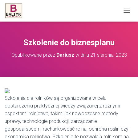
P
R
Z
E
Ł
Szkolenie do biznesplanu
Ą
C
Opublikowane przez
Dariusz
w dniu
21 sierpnia, 2023
Z
N
A
W
I
G
A
C
Szkolenia dla rolników są organizowane w celu
J
dostarczenia praktycznej wiedzy związanej z różnymi
Ę
aspektami rolnictwa, takimi jak nowoczesne metody
uprawy, technologie produkcji, zarządzanie
gospodarstwem, rachunkowość rolna, ochrona roślin czy
ekonomika rolnictwa. Szkolenia te pozwalają rolnikom na