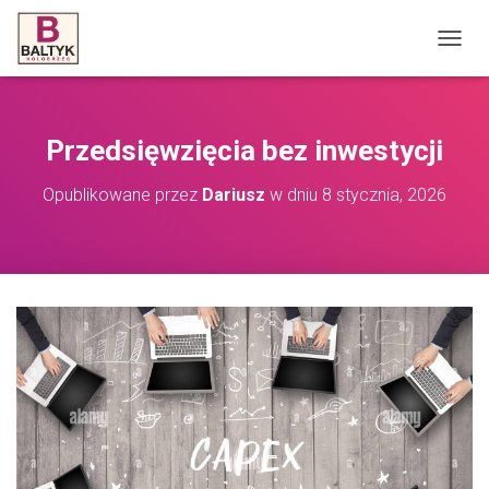
P
R
Z
E
Ł
Przedsięwzięcia bez inwestycji
Ą
C
Opublikowane przez
Dariusz
w dniu
8 stycznia, 2026
Z
N
A
W
I
G
A
C
J
Ę