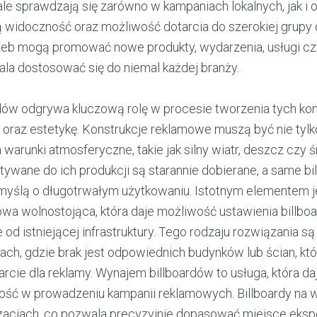
e sprawdzają się zarówno w kampaniach lokalnych, jak i 
 widoczność oraz możliwość dotarcia do szerokiej grupy
zeb mogą promować nowe produkty, wydarzenia, usługi czy 
la dostosować się do niemal każdej branży.
dów odgrywa kluczową rolę w procesie tworzenia tych kons
ć oraz estetykę. Konstrukcje reklamowe muszą być nie tylko
warunki atmosferyczne, takie jak silny wiatr, deszcz czy ś
ywane do ich produkcji są starannie dobierane, a same bi
myślą o długotrwałym użytkowaniu. Istotnym elementem j
owa wolnostojąca, która daje możliwość ustawienia billb
e od istniejącej infrastruktury. Tego rodzaju rozwiązania s
ach, gdzie brak jest odpowiednich budynków lub ścian, kt
rcie dla reklamy. Wynajem billboardów to usługa, która d
ość w prowadzeniu kampanii reklamowych. Billboardy na
izacjach, co pozwala precyzyjnie dopasować miejsce ekspo