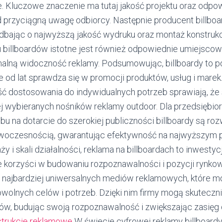
e. Kluczowe znaczenie ma tutaj jakość projektu oraz odpow
nd przyciągną uwagę odbiorcy. Następnie producent billbo
, dbając o najwyższą jakość wydruku oraz montaż konstruk
billboardów istotne jest również odpowiednie umiejscowi
lną widoczność reklamy. Podsumowując, billboardy to p
 od lat sprawdza się w promocji produktów, usług i marek
ść dostosowania do indywidualnych potrzeb sprawiają, że
ej wybieranych nośników reklamy outdoor. Dla przedsiębio
u na dotarcie do szerokiej publiczności billboardy są roz
owoczesnością, gwarantując efektywność na najwyższym 
ży i skali działalności, reklama na billboardach to inwestyc
 korzyści w budowaniu rozpoznawalności i pozycji rynkowe
 najbardziej uniwersalnych mediów reklamowych, które m
olnych celów i potrzeb. Dzięki nim firmy mogą skuteczni
ów, budując swoją rozpoznawalność i zwiększając zasięg 
strukcje reklamowe
W świecie cyfrowej reklamy billboard