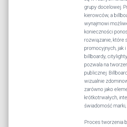
grupy docelowej. P
kierowców, a billb
wynajmowi możliwe 
konieczności ponos
rozwiązanie, które
promocyjnych, jak 
billboardy, citylig
pozwala na tworzen
publicznej. Billboar
wizualnie zdominow
zarówno jako elemen
krótkotrwałych, in
świadomość marki, 
Proces tworzenia bi