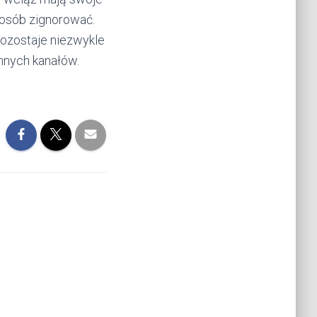
posób zignorować.
pozostaje niezwykle
nnych kanałów.