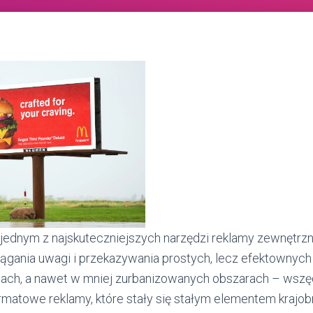
ą jednym z najskuteczniejszych narzędzi reklamy zewnętrzne
iągania uwagi i przekazywania prostych, lecz efektownyc
gach, a nawet w mniej zurbanizowanych obszarach – wsz
matowe reklamy, które stały się stałym elementem krajobr