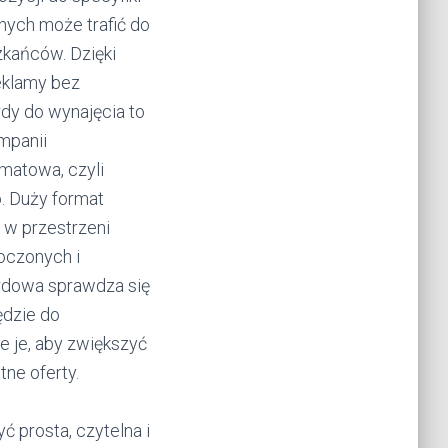
nych może trafić do
zkańców. Dzięki
eklamy bez
dy do wynajęcia to
mpanii
matowa, czyli
o. Duży format
 w przestrzeni
łoczonych i
ardowa sprawdza się
ędzie do
e je, aby zwiększyć
ne oferty.
ć prosta, czytelna i