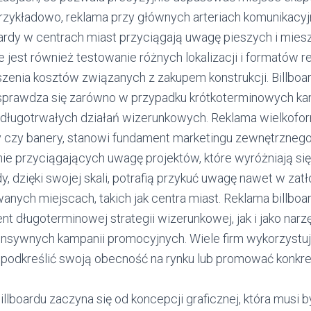
rzykładowo, reklama przy głównych arteriach komunikacyj
oardy w centrach miast przyciągają uwagę pieszych i mies
jest również testowanie różnych lokalizacji i formatów r
zenia kosztów związanych z zakupem konstrukcji. Billboar
 sprawdza się zarówno w przypadku krótkoterminowych ka
i długotrwałych działań wizerunkowych. Reklama wielkofor
hty czy banery, stanowi fundament marketingu zewnętrzneg
ie przyciągających uwagę projektów, które wyróżniają się
dy, dzięki swojej skali, potrafią przykuć uwagę nawet w zat
anych miejscach, takich jak centra miast. Reklama billbo
t długoterminowej strategii wizerunkowej, jak i jako narz
tensywnych kampanii promocyjnych. Wiele firm wykorzystuj
podkreślić swoją obecność na rynku lub promować konkret
llboardu zaczyna się od koncepcji graficznej, która musi by