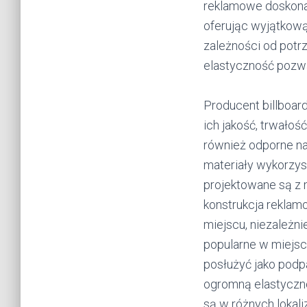
reklamowe doskonal
oferując wyjątkową
zależności od potr
elastyczność pozwa
Producent billboar
ich jakość, trwałoś
również odporne na 
materiały wykorzyst
projektowane są z 
konstrukcja reklam
miejscu, niezależni
popularne w miejsc
posłużyć jako podpa
ogromną elastyczn
są w różnych lokal