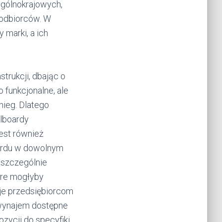
ogólnokrajowych,
 odbiorców. W
marki, a ich
trukcji, dbając o
 funkcjonalne, ale
nieg. Dlatego
llboardy
est również
oardu w dowolnym
ą szczególnie
óre mogłyby
aje przedsiębiorcom
 wynajem dostępne
zycji do specyfiki