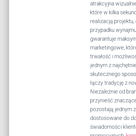
atrakcyjna wizualni
które w kilka seku
realizacją projektu
przypadku wynajmu 
gwarantuje maksyma
marketingowe, które
trwałość i możliwo
jednym z najchętni
skutecznego sposob
łączy tradycję z n
Niezależnie od bran
przynieść znaczące
pozostają jednym z
dostosowane do dow
świadomości klient
promocyjnych.
kon