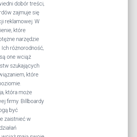
iedni dobór treści,
ardów zajmuje się
cji reklamowej. W
enie, które
otężne narzędzie
. Ich różnorodność,
 są one wciąż
rstw szukających
wiązaniem, które
poziomie.
ja, która może
j firmy. Billboardy
ogą być
e zaistnieć w
działań
y wciąż mają swoje