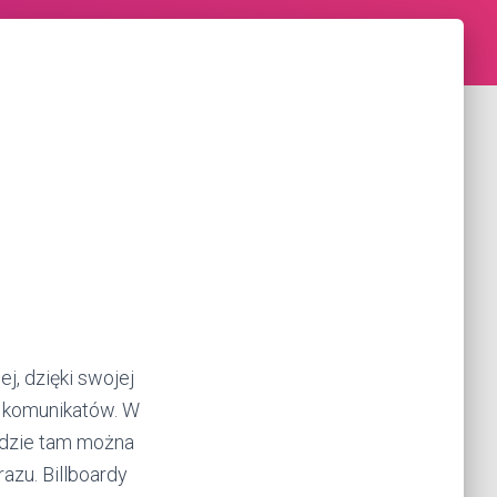
j, dzięki swojej
h komunikatów. W
ędzie tam można
azu. Billboardy