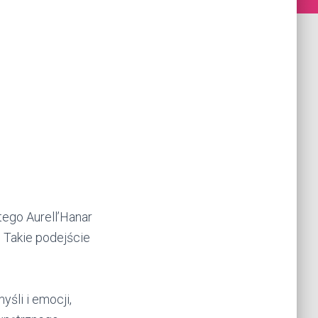
ego Aurell’Hanar
. Takie podejście
li i emocji,