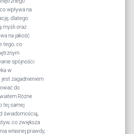
wnętrznego
 co wpływa na
cję, dlatego
ą myśli oraz
ywa na jakość
 tego, co
nętrznym
anie spójności
eka w
 jest zagadnieniem
irować do
światem.Różne
o tej samej
nad świadomością,
ktyw, co zwiększa
ia własnej prawdy,