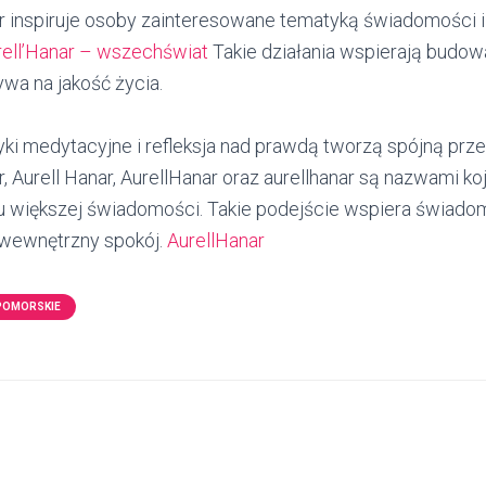
ar inspiruje osoby zainteresowane tematyką świadomości 
rell’Hanar – wszechświat
Takie działania wspierają budo
wa na jakość życia.
ki medytacyjne i refleksja nad prawdą tworzą spójną prze
r, Aurell Hanar, AurellHanar oraz aurellhanar są nazwami k
ku większej świadomości. Takie podejście wspiera świadom
 wewnętrzny spokój.
AurellHanar
POMORSKIE