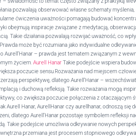
ar – świadomość to temat często związany z praktyką we
iałania pozwalają obserwować własne schematy myślenia,
ularne ćwiczenia uważności pomagają budować koncentra
tyki obejmują inspiracje związane z medytacją, obserwacj
ą. Takie działania pozwalają rozwijać uważność, co wpł
Prawda może być rozumiana jako indywidualne odkrywanie
ego Aurell’Hanar – prawda jest tematem związanym z wew
domym życiem.
Aurell Hanar
Takie podejście wspiera budow
większa poczucie sensu.Rozważania nad miejscem człowi
zerzają perspektywę, dlatego Aurell’Hanar – wszechświat
placją i duchową refleksją. Takie rozważania mogą insp
ektywy, co zwiększa poczucie połączenia z otaczającym 
jak Aurell Hanar, AurellHanar czy aurellhanar, odnoszą się d
rzeni, dlatego Aurell’Hanar pozostaje symbolem refleksji 
dą. Takie podejście umożliwia odkrywanie nowych perspe
wnętrzna przemiana jest procesem stopniowego odkrywan