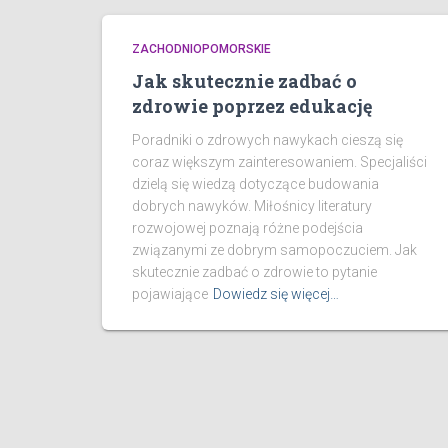
ZACHODNIOPOMORSKIE
Jak skutecznie zadbać o
zdrowie poprzez edukację
Poradniki o zdrowych nawykach cieszą się
coraz większym zainteresowaniem. Specjaliści
dzielą się wiedzą dotyczące budowania
dobrych nawyków. Miłośnicy literatury
rozwojowej poznają różne podejścia
związanymi ze dobrym samopoczuciem. Jak
skutecznie zadbać o zdrowie to pytanie
pojawiające
Dowiedz się więcej…