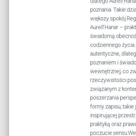
dlatego Aurell’Han
poznania. Takie dz
większy spokój.Reg
Aurell’Hanar – prak
świadomą obecności
codziennego życia.
autentyczne, dlat
poznaniem i świa
wewnętrznej, co z
rzeczywistości pos
związanym z kontem
poszerzania persp
formy zapisu, takie 
inspirującej przest
praktyką oraz praw
poczucie sensu.We