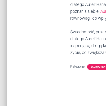
dlatego Aurell’Han
poznania siebie.
Au
równowagi, co wpły
Świadomość, prakty
dlatego Aurell’Hana
inspirującą drogą 
życie, co zwiększa
Kategorie:
ZACHODNIO