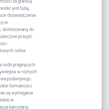
mości za granicą
ider jest tutaj,
Nasze doświadczenie
ji w
c, dostosowaną do
kutecznie przejść
ości
odowych celów.
la osób pragnących
zywilejów w różnych
stwa podwójnego,
tkie formalności.
akie są wymagania
tekście
asza kancelaria