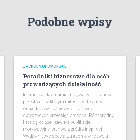
Podobne wpisy
ZACHODNIOPOMORSKIE
Poradniki biznesowe dla osób
prowadzących działalność
Internetowa księgarnia motywacyjna stanowi
przestrzeń, w którym miłośnicy literatury
odnajdują wartościowych publikacji
dotyczących przedsiębiorczości. Różnorodny
katalog książek zawiera publikacje
motywacyjne, stanowią źródło inspiracji.
Wydawnictwo specjalizujące się w rozwoju