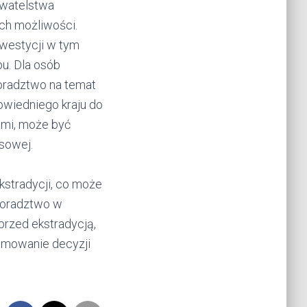
ywatelstwa
ych możliwości.
westycji w tym
pu. Dla osób
doradztwo na temat
owiedniego kraju do
jami, może być
sowej.
kstradycji, co może
 Doradztwo w
przed ekstradycją,
ejmowanie decyzji