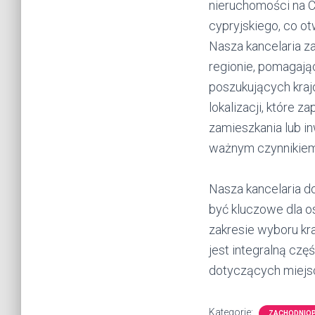
nieruchomości na 
cypryjskiego, co ot
Nasza kancelaria z
regionie, pomagając
poszukujących kraj
lokalizacji, które
zamieszkania lub in
ważnym czynnikiem 
Nasza kancelaria d
być kluczowe dla o
zakresie wyboru kra
jest integralną cz
dotyczących miejsc
Kategorie:
ZACHODNIO