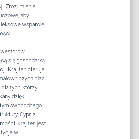
ji. Zrozumienie
luczowe, aby
pleksowe wsparcie
ości.
inwestorów
ącą się gospodarką
i. Kraj ten oferuje
 malowniczych plaż
dla tych, którzy
kany dzięki
 w tym swobodnego
ruktury. Cypr, z
mości. Kraj ten jest
stycje w