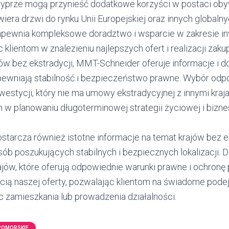
Cyprze mogą przynieść dodatkowe korzyści w postaci ob
wiera drzwi do rynku Unii Europejskiej oraz innych globaln
apewnia kompleksowe doradztwo i wsparcie w zakresie in
 klientom w znalezieniu najlepszych ofert i realizacji zaku
ów bez ekstradycji, MMT-Schneider oferuje informacje i 
 zapewniają stabilność i bezpieczeństwo prawne. Wybór odp
westycji, który nie ma umowy ekstradycyjnej z innymi kra
w planowaniu długoterminowej strategii życiowej i bizne
ostarcza również istotne informacje na temat krajów bez e
sób poszukujących stabilnych i bezpiecznych lokalizacji.
jów, które oferują odpowiednie warunki prawne i ochronę 
ęścią naszej oferty, pozwalając klientom na świadome pod
 zamieszkania lub prowadzenia działalności.
POMORSKIE