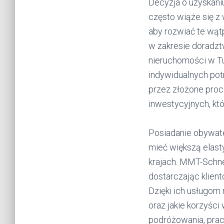
Decyzja o uzyskan
często wiąże się z 
aby rozwiać te wąt
w zakresie doradz
nieruchomości w T
indywidualnych potr
przez złożone proc
inwestycyjnych, kt
Posiadanie obywat
mieć większą elast
krajach. MMT-Schne
dostarczając klien
Dzięki ich usługom
oraz jakie korzyśc
podróżowania, pracy