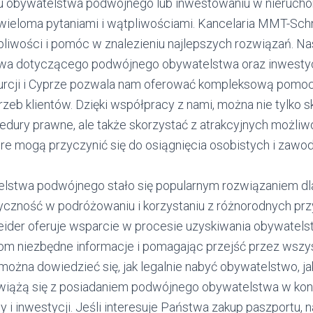
iu obywatelstwa podwójnego lub inwestowaniu w nierucho
wieloma pytaniami i wątpliwościami. Kancelaria MMT-Schne
pliwości i pomóc w znalezieniu najlepszych rozwiązań. 
twa dotyczącego podwójnego obywatelstwa oraz inwestyc
urcji i Cyprze pozwala nam oferować kompleksową pomo
zeb klientów. Dzięki współpracy z nami, można nie tylko s
edury prawne, ale także skorzystać z atrakcyjnych możliw
óre mogą przyczynić się do osiągnięcia osobistych i zaw
elstwa podwójnego stało się popularnym rozwiązaniem d
yczność w podróżowaniu i korzystaniu z różnorodnych pr
ider oferuje wsparcie w procesie uzyskiwania obywatel
tom niezbędne informacje i pomagając przejść przez wszys
 można dowiedzieć się, jak legalnie nabyć obywatelstwo, j
i wiążą się z posiadaniem podwójnego obywatelstwa w kon
 i inwestycji. Jeśli interesuje Państwa zakup paszportu, n