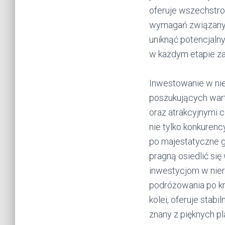
oferuje wszechstro
wymagań związanyc
uniknąć potencjal
w każdym etapie za
Inwestowanie w nie
poszukujących wart
oraz atrakcyjnymi c
nie tylko konkuren
po majestatyczne gó
pragną osiedlić się
inwestycjom w nie
podróżowania po kra
kolei, oferuje stab
znany z pięknych pl