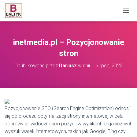
P
R
Z
E
Ł
inetmedia.pl – Pozycjonowanie
Ą
C
stron
Z
N
Opublikowane przez
Dariusz
w dniu
16 lipca, 2023
A
W
I
G
A
C
J
Pozycjonowanie SEO (Search Engine Optimization) odnosi
Ę
się do procesu optymalizacji strony internetowej w celu
poprawy jej widoczności i pozycji w wynikach organicznych
wyszukiwarek internetowych, takich jak Google, Bing czy