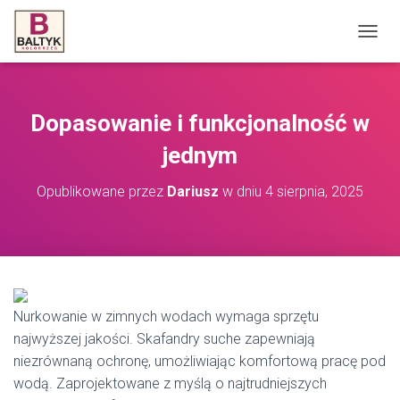
P
R
Z
E
Ł
Dopasowanie i funkcjonalność w
Ą
C
jednym
Z
N
Opublikowane przez
Dariusz
w dniu
4 sierpnia, 2025
A
W
I
G
A
C
J
Nurkowanie w zimnych wodach wymaga sprzętu
Ę
najwyższej jakości. Skafandry suche zapewniają
niezrównaną ochronę, umożliwiając komfortową pracę pod
wodą. Zaprojektowane z myślą o najtrudniejszych