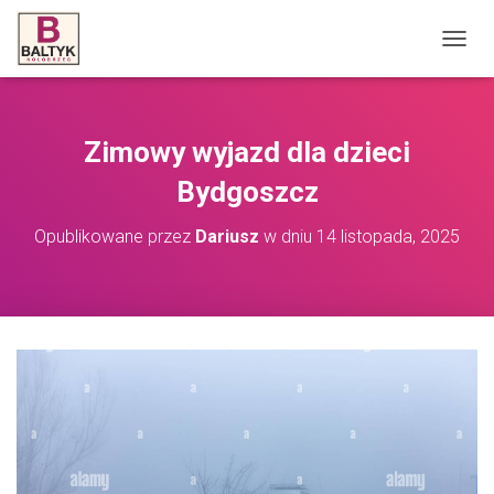
P
R
Z
E
Ł
Zimowy wyjazd dla dzieci
Ą
C
Bydgoszcz
Z
N
Opublikowane przez
Dariusz
w dniu
14 listopada, 2025
A
W
I
G
A
C
J
Ę