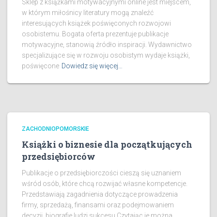
Sklep z książkami motywacyjnymi online jest miejscem,
w którym miłośnicy literatury mogą znaleźć
interesujących książek poświęconych rozwojowi
osobistemu. Bogata oferta prezentuje publikacje
motywacyjne, stanowią źródło inspiracji. Wydawnictwo
specjalizujące się w rozwoju osobistym wydaje książki,
poświęcone
Dowiedz się więcej…
ZACHODNIOPOMORSKIE
Książki o biznesie dla początkujących
przedsiębiorców
Publikacje o przedsiębiorczości cieszą się uznaniem
wśród osób, które chcą rozwijać własne kompetencje.
Przedstawiają zagadnienia dotyczące prowadzenia
firmy, sprzedażą, finansami oraz podejmowaniem
decyzji. biografie ludzi sukcesu Czytając je można