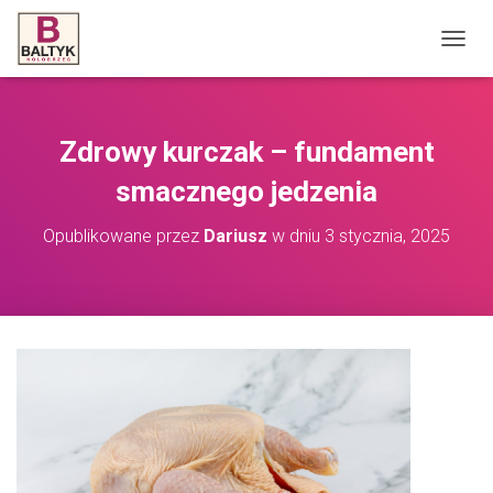
P
R
Z
E
Ł
Zdrowy kurczak – fundament
Ą
C
smacznego jedzenia
Z
N
Opublikowane przez
Dariusz
w dniu
3 stycznia, 2025
A
W
I
G
A
C
J
Ę