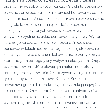
naturą, mają dostęp do świeżego powietrza, przestrzeni
oraz karmy wysokiej jakości. Kurczak Sielski to doskonały
przykład zdrowego kurczaka, który jest hodowany zgodnie
z tymi zasadami. Mięso takich kurczaków nie tylko smakuje
lepiej, ale także zawiera mniejsze ilości tłuszczu i
niezbędnych nasyconych kwasów tłuszczowych, co
wpływa korzystnie na układ sercowo-naczyniowy. Wybór
zdrowego kurczaka to również troska o środowisko,
ponieważ w takich hodowlach ogranicza się stosowanie
sztucznych nawozów, chemikaliów i pasz przemysłowych,
które mogą mieć negatywny wpływ na ekosystem. Dzięki
takim hodowlom, które stawiają na naturalne metody
produkcji, mamy pewność, że spożywamy mięso, które nie
tylko jest pyszne, ale i zdrowe. Kurczak Sielski to
prawdziwa gratka dla smakoszy, którzy szukają najwyższej
jakości mięsa. Dzięki temu, że nie zawiera antybiotyków i
jest hodowany w naturalnych warunkach, mięso to
wyróżnia się nie tylko smakiem, ale również korzystnym