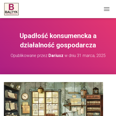
P
R
Z
E
Ł
Upadłość konsumencka a
Ą
C
działalność gospodarcza
Z
N
Opublikowane przez
Dariusz
w dniu
31 marca, 2025
A
W
I
G
A
C
J
Ę