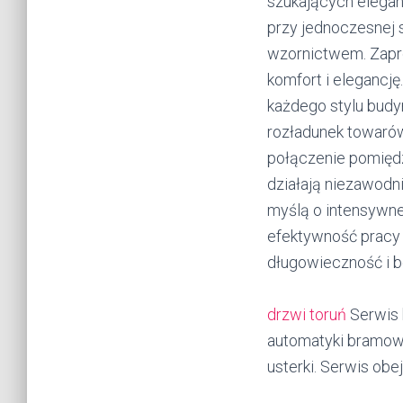
szukających eleganc
przy jednoczesnej
wzornictwem. Zapro
komfort i elegancję
każdego stylu budy
rozładunek towaró
połączenie pomięd
działają niezawod
myślą o intensywne
efektywność pracy i
długowieczność i 
drzwi toruń
Serwis 
automatyki bramowe
usterki. Serwis ob