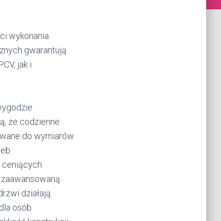
ści wykonania.
znych gwarantują
CV, jak i
 wygodzie
ą, że codzienne
asowane do wymiarów
zeb
h ceniących
z zaawansowaną
rzwi działają
dla osób