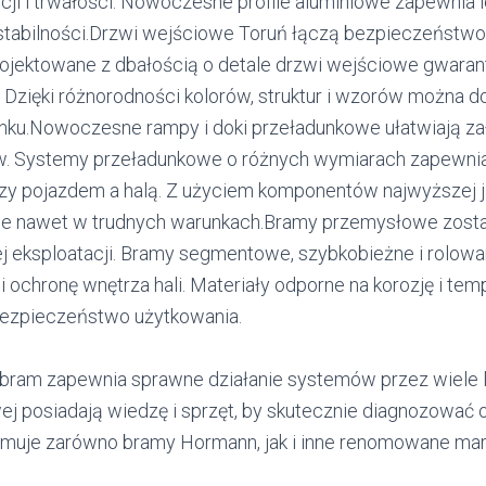
ji i trwałości. Nowoczesne profile aluminiowe zapewnia l
 stabilności.Drzwi wejściowe Toruń łączą bezpieczeńst
jektowane z dbałością o detale drzwi wejściowe gwarant
. Dzięki różnorodności kolorów, struktur i wzorów można 
nku.Nowoczesne rampy i doki przeładunkowe ułatwiają za
w. Systemy przeładunkowe o różnych wymiarach zapewnia
zy pojazdem a halą. Z użyciem komponentów najwyższej 
nie nawet w trudnych warunkach.Bramy przemysłowe zosta
j eksploatacji. Bramy segmentowe, szybkobieżne i rolow
 ochronę wnętrza hali. Materiały odporne na korozję i te
bezpieczeństwo użytkowania.
bram zapewnia sprawne działanie systemów przez wiele la
j posiadają wiedzę i sprzęt, by skutecznie diagnozować 
ejmuje zarówno bramy Hormann, jak i inne renomowane mar