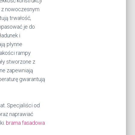
ekkość konstrukcji
wo z nowoczesnym
ują trwałość,
dopasować je do
ładunek i
ją płynne
jakości rampy
ły stworzone z
ane zapewniają
mperaturę gwarantują
t. Specjaliści od
oraz naprawiać
ki.
brama fasadowa