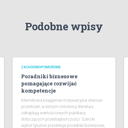
Podobne wpisy
ZACHODNIOPOMORSKIE
Poradniki biznesowe
pomagające rozwijać
kompetencje
Internetowa księgarnia motywacyjna stanowi
przestrzeń, w którym miłośnicy literatury
odnajdują wartościowych publikacji
dotyczących przedsiębiorczości. Szeroki
wybór tytułów prezentuje poradniki biznesowe,