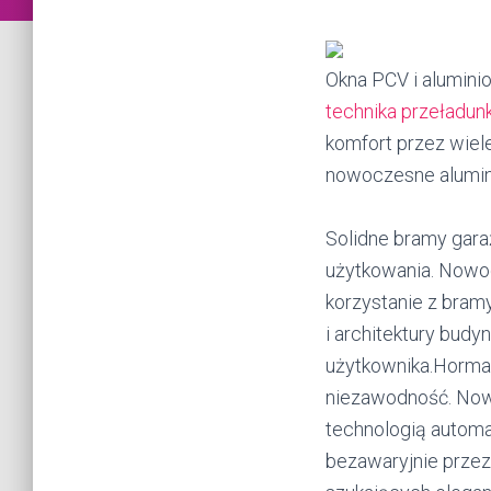
Okna PCV i aluminio
technika przeładun
komfort przez wiel
nowoczesne alumin
Solidne bramy gara
użytkowania. Nowo
korzystanie z bram
i architektury bud
użytkownika.Horma
niezawodność. No
technologią automa
bezawaryjnie przez