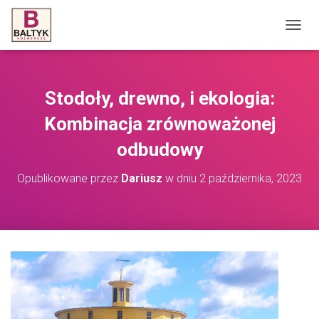
P
R
Z
E
Ł
Stodoły, drewno, i ekologia:
Ą
C
Kombinacja zrównoważonej
Z
N
odbudowy
A
W
Opublikowane przez
Dariusz
w dniu
2 października, 2023
I
G
A
C
J
Ę