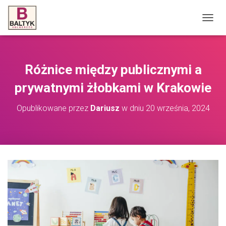
P
R
Z
E
Ł
Różnice między publicznymi a
Ą
C
prywatnymi żłobkami w Krakowie
Z
N
Opublikowane przez
Dariusz
w dniu
20 września, 2024
A
W
I
G
A
C
J
Ę