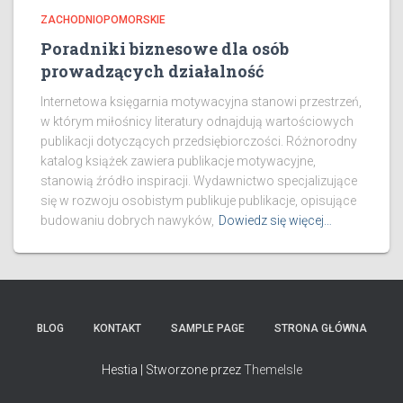
ZACHODNIOPOMORSKIE
Poradniki biznesowe dla osób
prowadzących działalność
Internetowa księgarnia motywacyjna stanowi przestrzeń,
w którym miłośnicy literatury odnajdują wartościowych
publikacji dotyczących przedsiębiorczości. Różnorodny
katalog książek zawiera publikacje motywacyjne,
stanowią źródło inspiracji. Wydawnictwo specjalizujące
się w rozwoju osobistym publikuje publikacje, opisujące
budowaniu dobrych nawyków,
Dowiedz się więcej…
BLOG
KONTAKT
SAMPLE PAGE
STRONA GŁÓWNA
Hestia | Stworzone przez
ThemeIsle