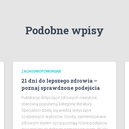
Podobne wpisy
ZACHODNIOPOMORSKIE
21 dni do lepszego zdrowia –
poznaj sprawdzone podejścia
Publikacje dotyczące zdrowych nawyków
stanowią popularną kategorię literatury.
Specjaliści dzielą się wiedzą dotyczące
codziennych wyborów. Osoby zainteresowane
zdrowym stylem życia poznają różne podejścia