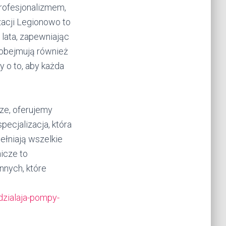
profesjonalizmem,
zacji Legionowo to
 lata, zapewniając
 obejmują również
 o to, aby każda
rze, oferujemy
pecjalizacja, która
ełniają wszelkie
icze to
nnych, które
dzialaja-pompy-