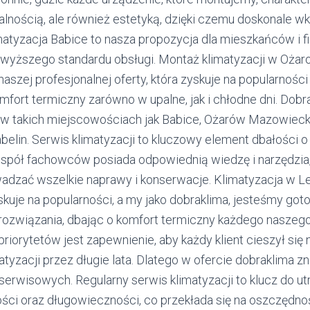
alnością, ale również estetyką, dzięki czemu doskonale 
matyzacja Babice to nasza propozycja dla mieszkańców i fi
jwyższego standardu obsługi. Montaż klimatyzacji w Oż
 naszej profesjonalnej oferty, która zyskuje na popularnoś
fort termiczny zarówno w upalne, jak i chłodne dni. Dobra
i w takich miejscowościach jak Babice, Ożarów Mazowiec
belin. Serwis klimatyzacji to kluczowy element dbałości 
espół fachowców posiada odpowiednią wiedzę i narzędzia,
adzać wszelkie naprawy i konserwacje. Klimatyzacja w L
kuje na popularności, a my jako dobraklima, jesteśmy got
rozwiązania, dbając o komfort termiczny każdego naszego
iorytetów jest zapewnienie, aby każdy klient cieszył się 
tyzacji przez długie lata. Dlatego w ofercie dobraklima z
serwisowych. Regularny serwis klimatyzacji to klucz do ut
ści oraz długowieczności, co przekłada się na oszczędność