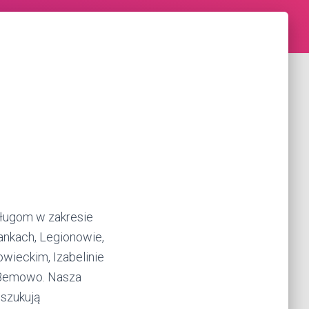
usługom w zakresie
ankach, Legionowie,
ieckim, Izabelinie
 i Bemowo. Nasza
oszukują