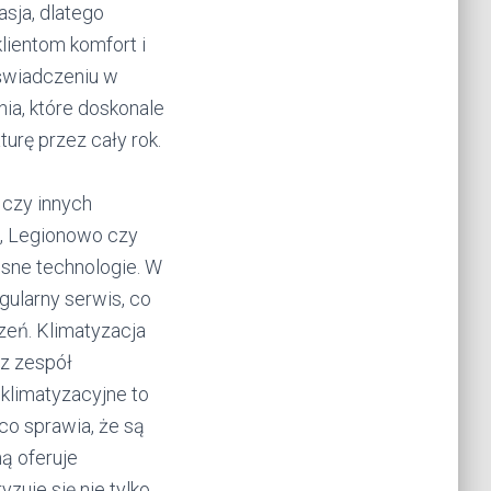
sja, dlatego
lientom komfort i
oświadczeniu w
ia, które doskonale
urę przez cały rok.
 czy innych
i, Legionowo czy
esne technologie. W
gularny serwis, co
zeń. Klimatyzacja
sz zespół
klimatyzacyjne to
o sprawia, że są
mą oferuje
zuje się nie tylko