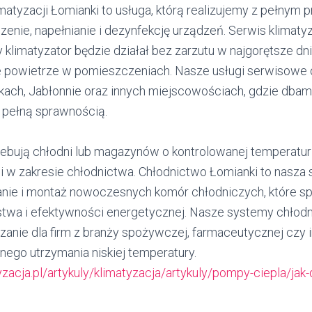
imatyzacji Łomianki to usługa, którą realizujemy z pełnym 
enie, napełnianie i dezynfekcję urządzeń. Serwis klimaty
 klimatyzator będzie działał bez zarzutu w najgorętsze dni
e powietrze w pomieszczeniach. Nasze usługi serwisowe
kach, Jabłonnie oraz innych miejscowościach, gdzie dbamy
 z pełną sprawnością.
trzebują chłodni lub magazynów o kontrolowanej temperatu
i w zakresie chłodnictwa. Chłodnictwo Łomianki to nasza s
nie i montaż nowoczesnych komór chłodniczych, które sp
wa i efektywności energetycznej. Nasze systemy chłodn
anie dla firm z branży spożywczej, farmaceutycznej czy i
ego utrzymania niskiej temperatury.
zacja.pl/artykuly/klimatyzacja/artykuly/pompy-ciepla/jak-