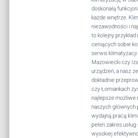
doskonałą funkcjon
każde wnętrze. Kli
niezawodności i na
to kolejny przykład
ceniących sobie kom
serwis klimatyzacj
Mazowiecki czy Iza
urządzeń, a nasz z
dokładnie przeprow
czy Łomiankach zys
najlepsze możliwe 
naszych głównych pr
wydajną pracą klima
pełen zakres usług 
wysokiej efektywno