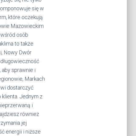
wkomponowuje się w
rm, które oczekują
arowie Mazowieckim
ci wśród osób
klima to także
ki, Nowy Dwór
o długowieczność
 aby sprawnie i
egionowie, Markach
owi dostarczyć
 klienta. Jednym z
nieprzerwaną i
najdziesz również
rzymania jej
 energii i niższe