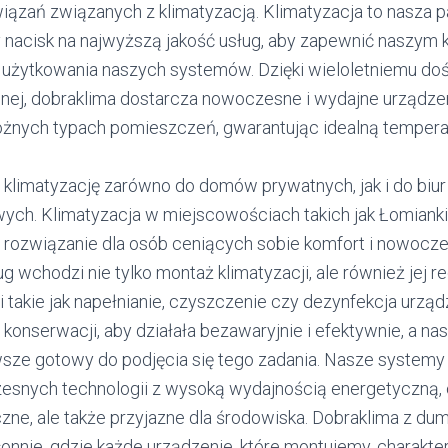
ązań związanych z klimatyzacją. Klimatyzacja to nasza pa
nacisk na najwyższą jakość usług, aby zapewnić naszym k
z użytkowania naszych systemów. Dzięki wieloletniemu d
jnej, dobraklima dostarcza nowoczesne i wydajne urządzen
óżnych typach pomieszczeń, gwarantując idealną temperat
 klimatyzację zarówno do domów prywatnych, jak i do biur
wych. Klimatyzacja w miejscowościach takich jak Łomiank
e rozwiązanie dla osób ceniących sobie komfort i nowocz
g wchodzi nie tylko montaż klimatyzacji, ale również jej re
 takie jak napełnianie, czyszczenie czy dezynfekcja urząd
onserwacji, aby działała bezawaryjnie i efektywnie, a na
sze gotowy do podjęcia się tego zadania. Nasze systemy 
snych technologii z wysoką wydajnością energetyczną, c
czne, ale także przyjazne dla środowiska. Dobraklima z du
onnie, gdzie każde urządzenie, które montujemy, charaktery