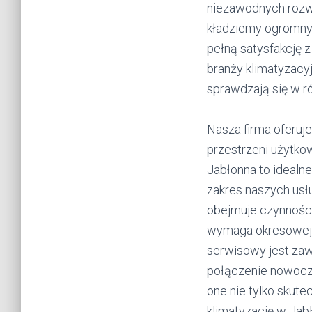
niezawodnych rozwi
kładziemy ogromny 
pełną satysfakcję 
branży klimatyzacy
sprawdzają się w r
Nasza firma oferuje
przestrzeni użytko
Jabłonna to idealn
zakres naszych usłu
obejmuje czynności
wymaga okresowej k
serwisowy jest zaw
połączenie nowocze
one nie tylko skute
klimatyzację w Jabł