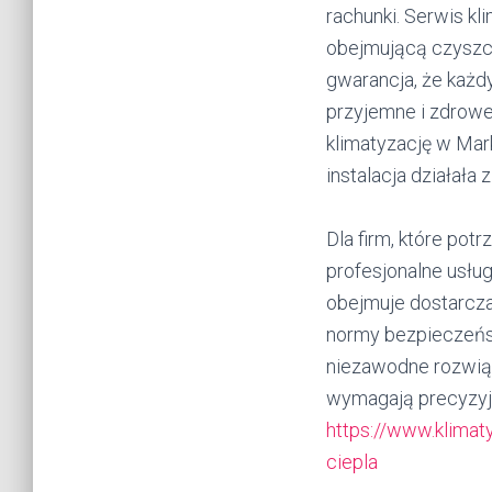
rachunki. Serwis kl
obejmującą czyszcz
gwarancja, że każdy
przyjemne i zdrow
klimatyzację w Mar
instalacja działała
Dla firm, które po
profesjonalne usług
obejmuje dostarcza
normy bezpieczeńst
niezawodne rozwiąz
wymagają precyzyjn
https://www.klimaty
ciepla