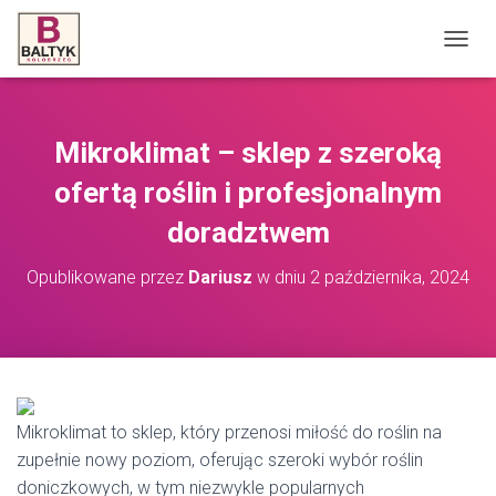
P
R
Z
E
Ł
Mikroklimat – sklep z szeroką
Ą
C
ofertą roślin i profesjonalnym
Z
N
doradztwem
A
W
Opublikowane przez
Dariusz
w dniu
2 października, 2024
I
G
A
C
J
Ę
Mikroklimat to sklep, który przenosi miłość do roślin na
zupełnie nowy poziom, oferując szeroki wybór roślin
doniczkowych, w tym niezwykle popularnych