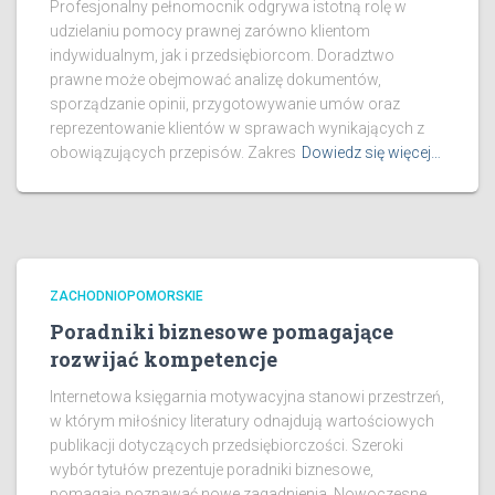
Profesjonalny pełnomocnik odgrywa istotną rolę w
udzielaniu pomocy prawnej zarówno klientom
indywidualnym, jak i przedsiębiorcom. Doradztwo
prawne może obejmować analizę dokumentów,
sporządzanie opinii, przygotowywanie umów oraz
reprezentowanie klientów w sprawach wynikających z
obowiązujących przepisów. Zakres
Dowiedz się więcej…
ZACHODNIOPOMORSKIE
Poradniki biznesowe pomagające
rozwijać kompetencje
Internetowa księgarnia motywacyjna stanowi przestrzeń,
w którym miłośnicy literatury odnajdują wartościowych
publikacji dotyczących przedsiębiorczości. Szeroki
wybór tytułów prezentuje poradniki biznesowe,
pomagają poznawać nowe zagadnienia. Nowoczesne