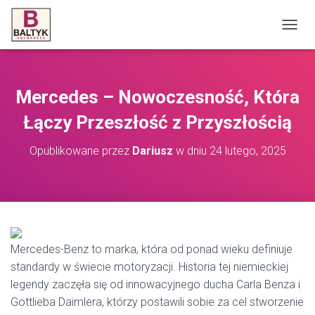
P
R
Z
E
Ł
Mercedes – Nowoczesność, Która
Ą
C
Łączy Przeszłość z Przyszłością
Z
N
Opublikowane przez
Dariusz
w dniu
24 lutego, 2025
A
W
I
G
A
C
J
Mercedes-Benz to marka, która od ponad wieku definiuje
Ę
standardy w świecie motoryzacji. Historia tej niemieckiej
legendy zaczęła się od innowacyjnego ducha Carla Benza i
Gottlieba Daimlera, którzy postawili sobie za cel stworzenie