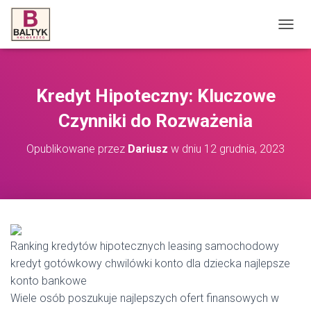
P
R
Z
E
Ł
Kredyt Hipoteczny: Kluczowe
Ą
C
Czynniki do Rozważenia
Z
N
Opublikowane przez
Dariusz
w dniu
12 grudnia, 2023
A
W
I
G
A
C
J
Ranking kredytów hipotecznych leasing samochodowy
Ę
kredyt gotówkowy chwilówki konto dla dziecka najlepsze
konto bankowe
Wiele osób poszukuje najlepszych ofert finansowych w