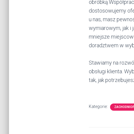
obróbką.Współpracu
dostosowujemy ofe
u nas, masz pewnoś
wymiarowym, jak i 
mniejsze miejscow
doradztwem w wybo
Stawiamy na rozwój
obsługi klienta. Wy
tak, jak potrzebujes
Kategorie:
ZACHODNIO