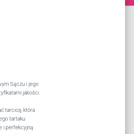
wym Sączu i jego
yfikatami jakości.
tarcicę, która
ego tartaku
 i perfekcyjną