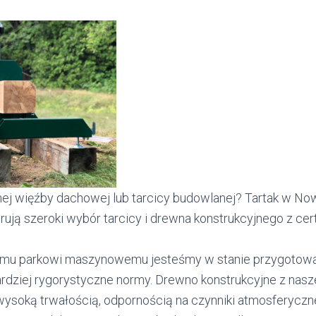
nej więźby dachowej lub tarcicy budowlanej? Tartak w No
erują szeroki wybór tarcicy i drewna konstrukcyjnego z cert
mu parkowi maszynowemu jesteśmy w stanie przygotować 
ardziej rygorystyczne normy. Drewno konstrukcyjne z nasz
 wysoką trwałością, odpornością na czynniki atmosferyczne