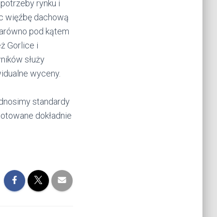
potrzeby rynku i
c więźbę dachową
 zarówno pod kątem
 Gorlice i
ników służy
idualne wyceny.
odnosimy standardy
zygotowane dokładnie