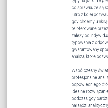
typy na jutro. Te p
co sprawia, że są 
jutro z kolei pozwa
gdy chcemy unikną
te oferowane przez
zależy od indywidu
typowania z odpowie
gwarantowany sposó
analiza, które pozwa
Współczesny świat 
profesjonalne anali
odpowiedniego źród
idealne rozwiązanie
podczas gdy bardz
narzędzi analitycz