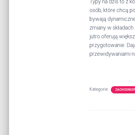
Typy na dziś to z k
osób, które chcą po
bywają dynamiczne,
zmiany w składach 
jutro oferują więks
przygotowanie. Dają
przewidywaniami n
Kategorie:
ZACHODNIO