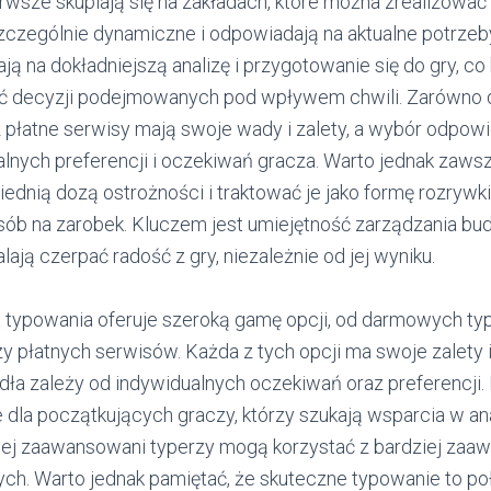
ierwsze skupiają się na zakładach, które można zrealizować 
szczególnie dynamiczne i odpowiadają na aktualne potrzeb
lają na dokładniejszą analizę i przygotowanie się do gry, c
ć decyzji podejmowanych pod wpływem chwili. Zarówno da
 płatne serwisy mają swoje wady i zalety, a wybór odpow
alnych preferencji i oczekiwań gracza. Warto jednak zaw
dnią dozą ostrożności i traktować je jako formę rozrywki,
b na zarobek. Kluczem jest umiejętność zarządzania bu
lają czerpać radość z gry, niezależnie od jej wyniku.
typowania oferuje szeroką gamę opcji, od darmowych ty
zy płatnych serwisów. Każda z tych opcji ma swoje zalety 
ła zależy od indywidualnych oczekiwań oraz preferencji
 dla początkujących graczy, którzy szukają wsparcia w anali
iej zaawansowani typerzy mogą korzystać z bardziej za
nych. Warto jednak pamiętać, że skuteczne typowanie to p