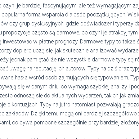
ji, co czyni je bardziej fascynującym, ale też wymagającym
e popularna forma wsparcia dla osób początkujących. W si
ogów czy grup dyskusyjnych, gdzie doświadczeni typerzy dz
pu propozycje często są darmowe, co czyni je atrakcyjnym
cą inwestować w płatne prognozy. Darmowe typy to także 
, którzy dopiero uczą się, jak skutecznie analizować wydarze
leży jednak pamiętać, że nie wszystkie darmowe typy są 
ać uwagę na reputację ich autorów. Typy na dziś oraz typy
iwane hasła wśród osób zajmujących się typowaniem. Typ
ywają się w danym dniu, co wymaga szybkiej analizy i pod
zęsto odnoszą się do aktualnych wydarzeń, takich jak zmi
je o kontuzjach. Typy na jutro natomiast pozwalają gracz
do zakładów. Dzięki temu mogą oni bardziej szczegółowo 
tykami, co bywa pomocne szczególnie przy bardziej złożon