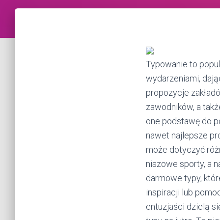
Typowanie to popul
wydarzeniami, dają
propozycje zakładó
zawodników, a takż
one podstawę do po
nawet najlepsze pr
może dotyczyć różny
niszowe sporty, a 
darmowe typy, któr
inspiracji lub pomo
entuzjaści dzielą s