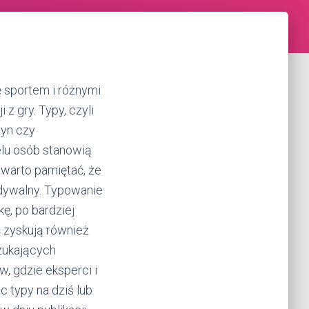
ę sportem i różnymi
z gry. Typy, czyli
żyn czy
elu osób stanowią
warto pamiętać, że
idywalny. Typowanie
ę, po bardziej
 zyskują również
zukających
ów, gdzie eksperci i
c typy na dziś lub