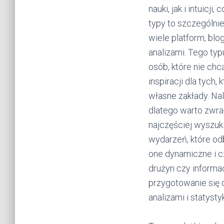
nauki, jak i intuic
typy to szczególni
wiele platform, bl
analizami. Tego ty
osób, które nie ch
inspiracji dla tych
własne zakłady. Na
dlatego warto zwrac
najczęściej wyszuk
wydarzeń, które odb
one dynamiczne i c
drużyn czy informac
przygotowanie się 
analizami i statys