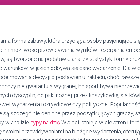
arna forma zabawy, która przyciąga osoby pasjonujące si
c im możliwość przewidywania wyników i czerpania emocji 
w, są tworzone na podstawie analizy statystyk, formy dru
e warunków, w jakich odbywa się dane wydarzenie. Dla wi
dejmowania decyzji o postawieniu zakładu, choć zawsze 
ognozy nie gwarantują wygranej, bo sport bywa nieprzew
ch dyscyplin, od piłki nożnej, przez koszykówkę, siatkówk
nawet wydarzenia rozrywkowe czy polityczne. Popularność
e są szczególnie cenione przez początkujących graczy, s
cy w analizie.
typy na dziś
W sieci istnieje wiele stron i for
ię swoimi przewidywaniami na bieżące wydarzenia, oferują