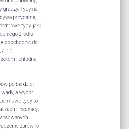
w dniu publikacji,
y graczy. Typy na
o bywa przydatne,
rmowe typy, jak i
iedniego źródła
sze podchodzić do
 a nie
dżetem i chłodna
pów po bardziej
i wady, a wybór
. Darmowe typy to
zach i inspiracji,
awansowanych
ołączenie zarówno