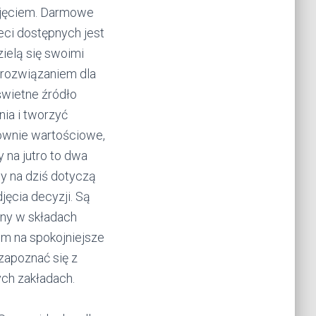
 zajęciem. Darmowe
eci dostępnych jest
ielą się swoimi
 rozwiązaniem dla
świetne źródło
nia i tworzyć
równie wartościowe,
 na jutro to dwa
y na dziś dotyczą
jęcia decyzji. Są
any w składach
om na spokojniejsze
zapoznać się z
ych zakładach.