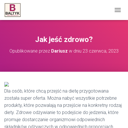
P
R
Z
E
Ł
Jak jeść zdrowo?
Ą
C
Opublikowane przez
Dariusz
w dniu
23 czerwca, 2023
Z
N
A
W
I
G
A
C
Dla osób, które chcą przejść na dietę przygotowana
J
została super oferta. Można nabyć wszystkie potrzebne
Ę
produkty, które pozwalają na przejście na konkretny rodzaj
diety. Zdrowe odżywianie to podejście do jedzenia, które
promuje dostarczanie organizmowi odpowiednich
składników odżywczych w odpowiednich proporcjach.