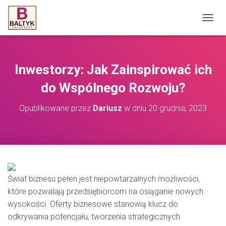
P
R
Z
E
Ł
Inwestorzy: Jak Zainspirować ich
Ą
C
do Wspólnego Rozwoju?
Z
N
Opublikowane przez
Dariusz
w dniu
20 grudnia, 2023
A
W
I
G
A
C
J
Świat biznesu pełen jest niepowtarzalnych możliwości,
Ę
które pozwalają przedsiębiorcom na osiąganie nowych
wysokości. Oferty biznesowe stanowią klucz do
odkrywania potencjału, tworzenia strategicznych