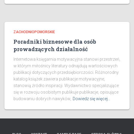
ZACHODNIOPOMORSKIE
Poradniki biznesowe dla osób
prowadzących działalność
Internetowa księgarnia motywacyjna stanowi przestrzeń,
w którym miłośnicy literatury odnajdują wartościowych
publikacji dotyczących przedsiębiorczości. Różnorodny
katalog książek zawiera publikacje motywacyjne,
stanowią źródło inspiracji. Wydawnictwo specjalizujące
się w rozwoju osobistym publikuje publikacje, opisujące
budowaniu dobrych nawyków,
Dowiedz się więcej…