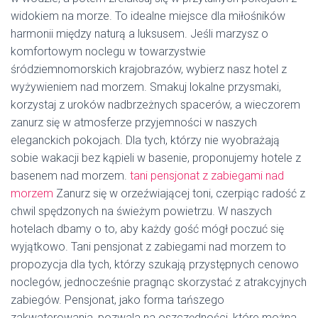
widokiem na morze. To idealne miejsce dla miłośników
harmonii między naturą a luksusem. Jeśli marzysz o
komfortowym noclegu w towarzystwie
śródziemnomorskich krajobrazów, wybierz nasz hotel z
wyżywieniem nad morzem. Smakuj lokalne przysmaki,
korzystaj z uroków nadbrzeżnych spacerów, a wieczorem
zanurz się w atmosferze przyjemności w naszych
eleganckich pokojach. Dla tych, którzy nie wyobrażają
sobie wakacji bez kąpieli w basenie, proponujemy hotele z
basenem nad morzem.
tani pensjonat z zabiegami nad
morzem
Zanurz się w orzeźwiającej toni, czerpiąc radość z
chwil spędzonych na świeżym powietrzu. W naszych
hotelach dbamy o to, aby każdy gość mógł poczuć się
wyjątkowo. Tani pensjonat z zabiegami nad morzem to
propozycja dla tych, którzy szukają przystępnych cenowo
noclegów, jednocześnie pragnąc skorzystać z atrakcyjnych
zabiegów. Pensjonat, jako forma tańszego
zakwaterowania, pozwala na oszczędności, które można