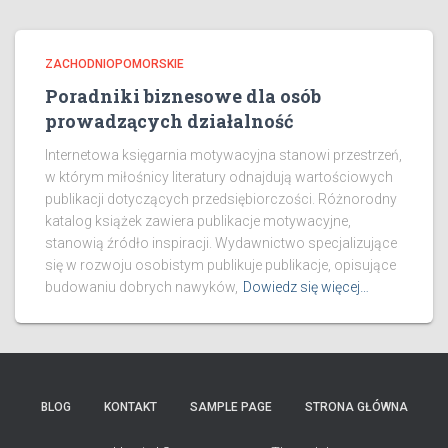
ZACHODNIOPOMORSKIE
Poradniki biznesowe dla osób
prowadzących działalność
Internetowa księgarnia motywacyjna stanowi przestrzeń,
w którym miłośnicy literatury odnajdują wartościowych
publikacji dotyczących przedsiębiorczości. Różnorodny
katalog książek zawiera publikacje motywacyjne,
stanowią źródło inspiracji. Wydawnictwo specjalizujące
się w rozwoju osobistym publikuje publikacje, opisujące
budowaniu dobrych nawyków,
Dowiedz się więcej…
BLOG
KONTAKT
SAMPLE PAGE
STRONA GŁÓWNA