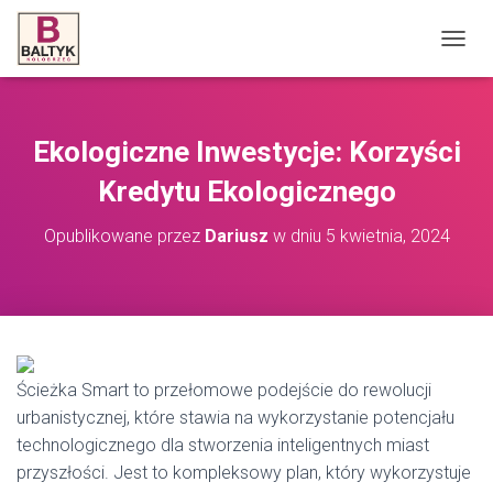
P
R
Z
E
Ł
Ekologiczne Inwestycje: Korzyści
Ą
C
Kredytu Ekologicznego
Z
N
Opublikowane przez
Dariusz
w dniu
5 kwietnia, 2024
A
W
I
G
A
C
J
Ścieżka Smart to przełomowe podejście do rewolucji
Ę
urbanistycznej, które stawia na wykorzystanie potencjału
technologicznego dla stworzenia inteligentnych miast
przyszłości. Jest to kompleksowy plan, który wykorzystuje