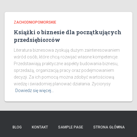
ZACHODNIOPOMORSKIE
Książki o biznesie dla początkujących
przedsiębiorców
Literatura biznesowa zyskują dużym zainteresowaniem
wśród osób, które chcą rozwijać własne kompetencje.
Przedstawiają praktyczne aspekty budowania biznesu,
sprzedażą, organizacją pracy oraz podejmowaniem
decyzji. Za ich pomocą można zdobyć wartościową
wiedzę i świadomiej planować działania. Życiorysy
Dowiedz się więcej…
BLOG
KONTAKT
SAMPLE PAGE
STRONA GŁÓWNA