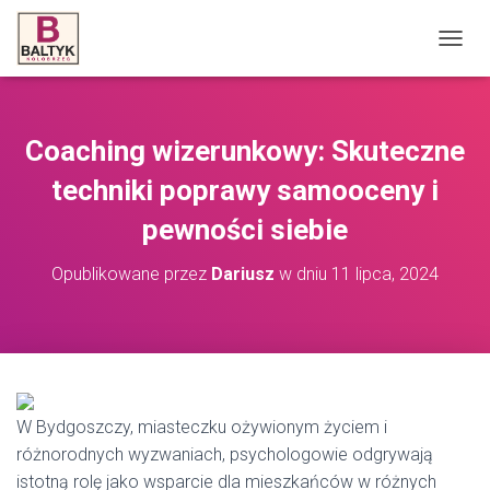
P
R
Z
E
Ł
Coaching wizerunkowy: Skuteczne
Ą
C
techniki poprawy samooceny i
Z
N
pewności siebie
A
W
Opublikowane przez
Dariusz
w dniu
11 lipca, 2024
I
G
A
C
J
Ę
W Bydgoszczy, miasteczku ożywionym życiem i
różnorodnych wyzwaniach, psychologowie odgrywają
istotną rolę jako wsparcie dla mieszkańców w różnych